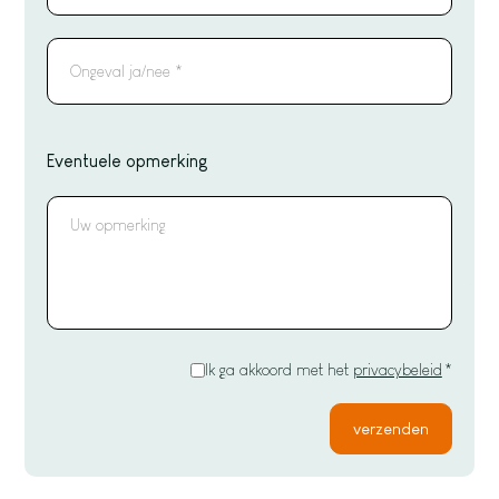
ziekte
*
Ongeval
*
Eventuele opmerking
Opmerking
Akkoord
Ik ga akkoord met het
privacybeleid
*
met
het
privacybeleid
*