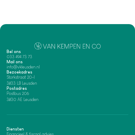
Bel ons
033 494 73 73
Mail ons
info@vkleusden.nl
Bezoekadres
Storkstraat 20-I
3833 LB Leusden
Postadres
Postbus 206
3830 AE Leusden
Diensten
Financieel & fiscaal advies