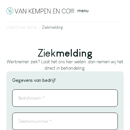
menu
U bent hier:
Home
›
Ziekmelding
Ziek
melding
Werknemer ziek? Laat het ons hier weten, dan nemen wij het
direct in behandeling.
Gegevens van bedrijf
Bedrijfsnaam
*
Telefoonnummer
*