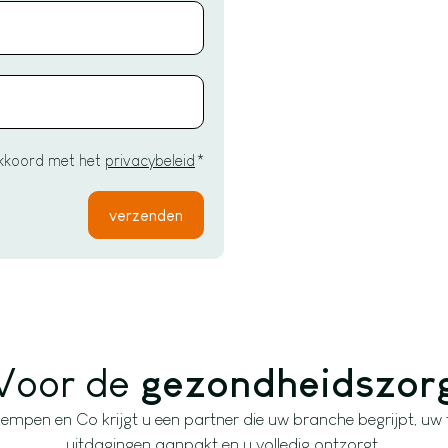
akkoord met het
privacybeleid
*
Voor de
gezondheidszor
Kempen en Co krijgt u een partner die uw branche begrijpt, uw f
uitdagingen aanpakt en u volledig ontzorgt.