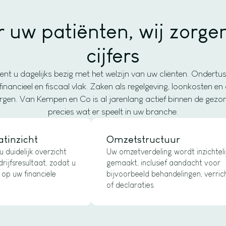
r uw patiënten, wij zorge
cijfers
ent u dagelijks bezig met het welzijn van uw cliënten. Ondertu
ancieel en fiscaal vlak. Zaken als regelgeving, loonkosten e
 vergen. Van Kempen en Co is al jarenlang actief binnen de gezo
precies wat er speelt in uw branche.
atinzicht
Omzetstructuur
 duidelijk overzicht
Uw omzetverdeling wordt inzichteli
rijfsresultaat, zodat u
gemaakt, inclusief aandacht voor
 op uw financiële
bijvoorbeeld behandelingen, verric
of declaraties.