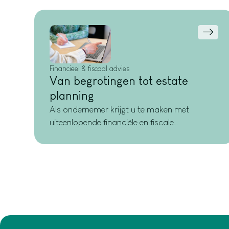
Financieel & fiscaal advies
Van begrotingen tot estate
planning
Als ondernemer krijgt u te maken met
uiteenlopende financiële en fiscale
vraagstukken. Denk aan inkomstenbelasting,
btw, vennootschapsbelasting of loonheffing.
Door uw zaken goed fiscaal te organiseren,
haalt u meer rendement uit uw onderneming
en voorkomt u verrassingen achteraf. Wij
denken proactief met u mee over vermogen,
fiscale optimalisatie en toekomstbestendige
keuzes, afgestemd op uw persoonlijke