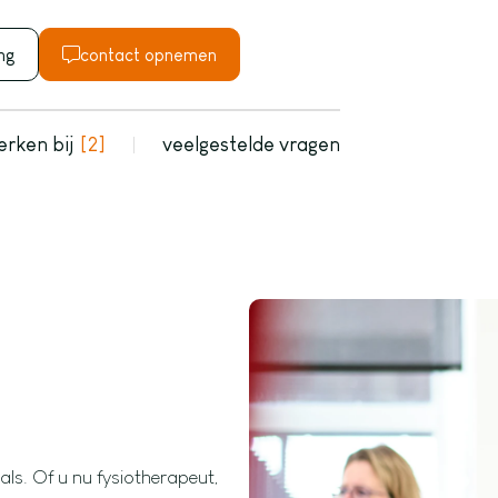
ng
contact opnemen
erken bij
2
veelgestelde vragen
g
als. Of u nu fysiotherapeut,