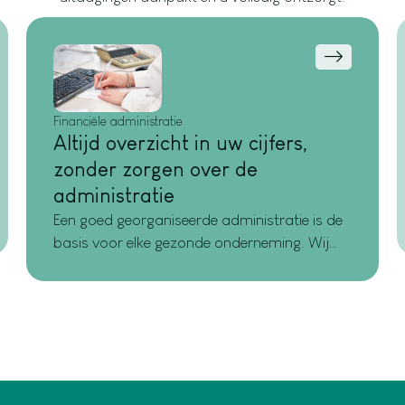
Financiële administratie
Altijd overzicht in uw cijfers,
zonder zorgen over de
administratie
Een goed georganiseerde administratie is de
basis voor elke gezonde onderneming. Wij
zorgen voor een overzichtelijke, nauwkeurige
verwerking van uw cijfers, zowel digitaal als
op papier. Zo heeft u altijd inzicht en kunt u
met vertrouwen vooruitkijken.