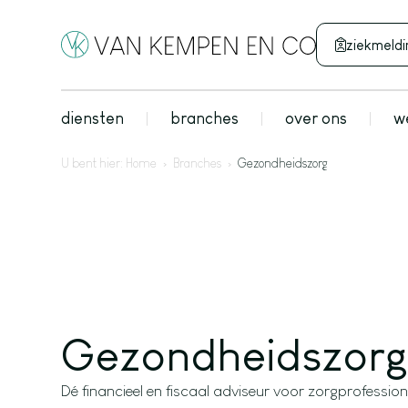
ziekmeldi
diensten
branches
over ons
w
U bent hier:
Home
›
Branches
›
Gezondheidszorg
Gezondheidszor
Dé financieel en fiscaal adviseur voor zorgprofession