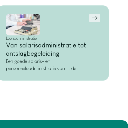
Loonadministratie
Van salarisadministratie tot
ontslagbegeleiding
Een goede salaris- en
personeelsadministratie vormt de
ruggengraat van elke organisatie. Het zorgt
voor tevreden medewerkers en voorkomt
vervelende fouten. Van loonstroken tot
pensioenafdrachten en van CAO-wijzigingen
tot minimumloonaanpassingen: wij zorgen
dat alles klopt en voldoet aan de wet- en
regelgeving. Zo heeft u geen zorgen, en uw
medewerkers duidelijkheid.