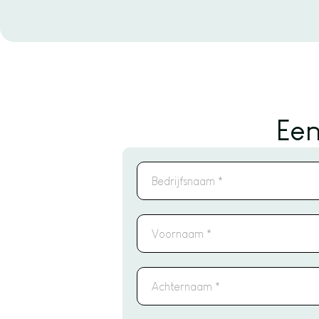
Ee
Bedrijfsnaam
*
Voornaam
*
Achternaam
*