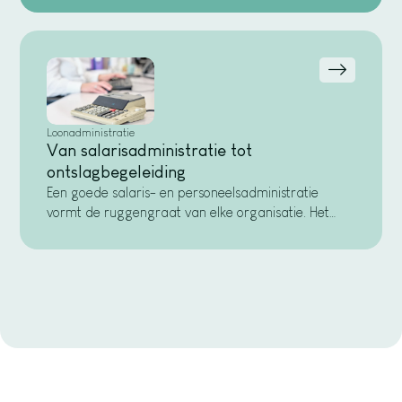
cijfers, zowel digitaal als op papier. Zo heeft u altijd
inzicht en kunt u met vertrouwen vooruitkijken.
Loonadministratie
Van salarisadministratie tot
ontslagbegeleiding
Een goede salaris- en personeelsadministratie
vormt de ruggengraat van elke organisatie. Het
zorgt voor tevreden medewerkers en voorkomt
vervelende fouten. Van loonstroken tot
pensioenafdrachten en van CAO-wijzigingen tot
minimumloonaanpassingen: wij zorgen dat alles
klopt en voldoet aan de wet- en regelgeving. Zo
heeft u geen zorgen, en uw medewerkers
duidelijkheid.