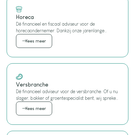
Horeca
Dé financieel en fiscaal adviseur voor de
horecaondernemer. Dankzij onze jarenlange
ervaring begrijpen wij uw branche als geen ander
lees meer
en denken wij mee over meer dan alleen uw cijfers.
Versbranche
Dé financieel adviseur voor de versbranche. Of u nu
slager, bakker of groentespecialist bent, wij spreken
uw taal én begrijpen uw cijfers.
lees meer