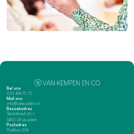
Bel ons
033 494 73 73
Mail ons
info@vkleusden.nl
Bezoekadres
Storkstraat 20-I
3833 LB Leusden
Postadres
Postbus 206