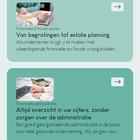
Financieel & fiscaal advies
Van begrotingen tot estate planning
Als ondernemer krijgt u te maken met
uiteenlopende financiële en fiscale vraagstukken.
Denk aan inkomstenbelasting, btw,
vennootschapsbelasting of loonheffing. Door uw
zaken goed fiscaal te organiseren, haalt u meer
rendement uit uw onderneming en voorkomt u
verrassingen achteraf. Wij denken proactief met u
mee over vermogen, fiscale optimalisatie en
toekomstbestendige keuzes, afgestemd op uw
persoonlijke situatie.
Financiële administratie
Altijd overzicht in uw cijfers, zonder
zorgen over de administratie
Een goed georganiseerde administratie is de basis
voor elke gezonde onderneming. Wij zorgen voor
een overzichtelijke, nauwkeurige verwerking van uw